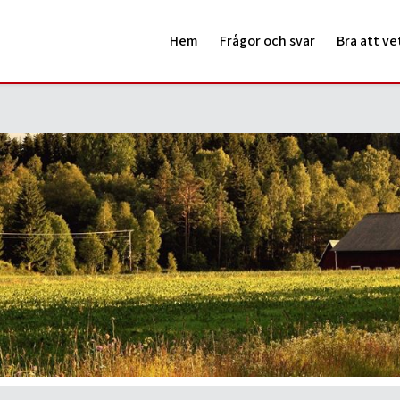
Hem
Frågor och svar
Bra att ve
all 2025
sig. Sista tömningen blir vecka 47 för dig som har tömning udda v