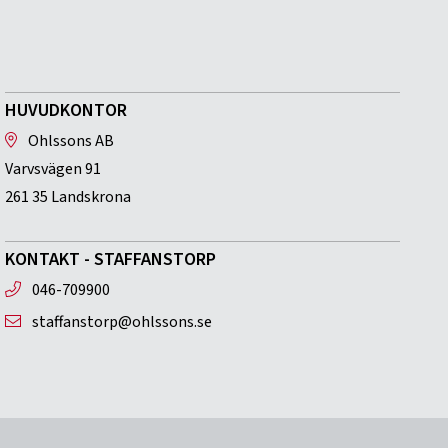
HUVUDKONTOR
Ohlssons AB
Varvsvägen 91
261 35 Landskrona
KONTAKT - STAFFANSTORP
046-709900
staffanstorp@ohlssons.se