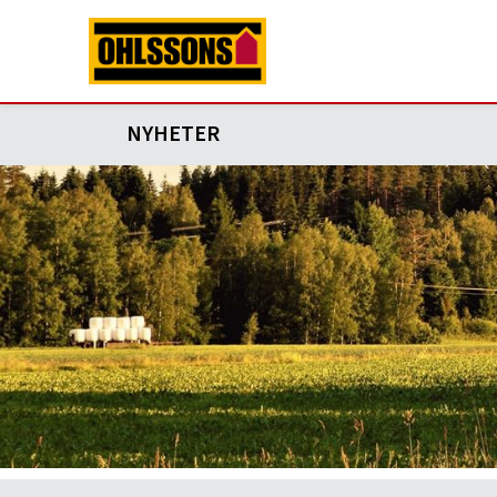
NYHETER
2025-11-17
Sista tömningen av trädgårdsavf
Sista tömningen av trädgårdsavfall 2025 närmar 
vecka.