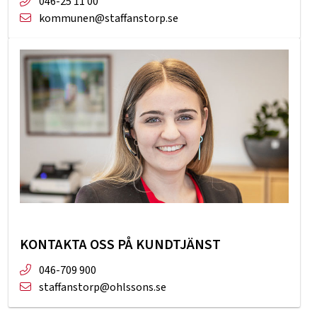
046-25 11 00
kommunen@staffanstorp.se
KONTAKTA OSS PÅ KUNDTJÄNST
046-709 900​
staffanstorp@ohlssons.se