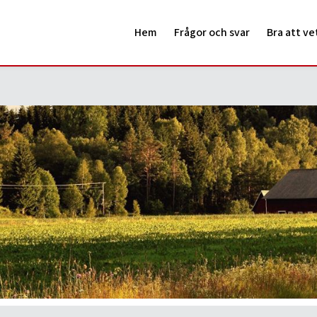
Hem
Frågor och svar
Bra att ve
all 2024
sig. Sista tömningen blir vecka 47 för dig som har tömning udda v