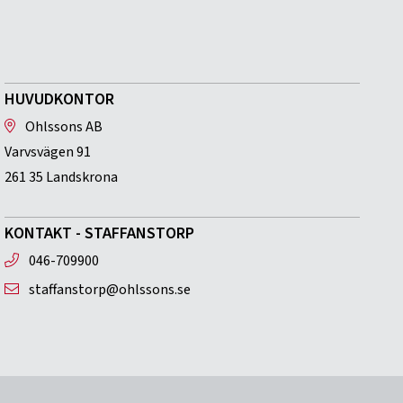
HUVUDKONTOR
Ohlssons AB
Varvsvägen 91
261 35 Landskrona
KONTAKT - STAFFANSTORP
046-709900
staffanstorp@ohlssons.se