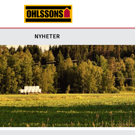
NYHETER
2024-11-13
Sista tömningen av trädgårdsavf
Sista tömningen av trädgårdsavfall 2024 närmar 
vecka.