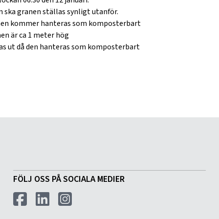
ockan 06.30 den 12 januari.
ska granen ställas synligt utanför.
granen kommer hanteras som komposterbart
en är ca 1 meter hög
llas ut då den hanteras som komposterbart
FÖLJ OSS PÅ SOCIALA MEDIER