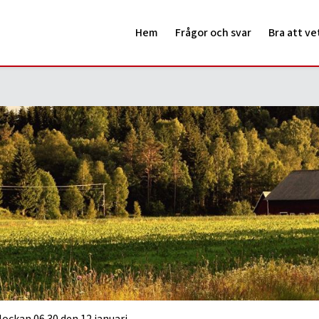
Hem
Frågor och svar
Bra att ve
ng av julgran
tningen. Detta är ett sätt att effektivisera hämtningen av julgra
9.
öljande: