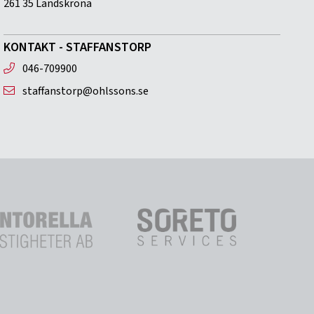
261 35 Landskrona
KONTAKT - STAFFANSTORP
046-709900
staffanstorp@ohlssons.se