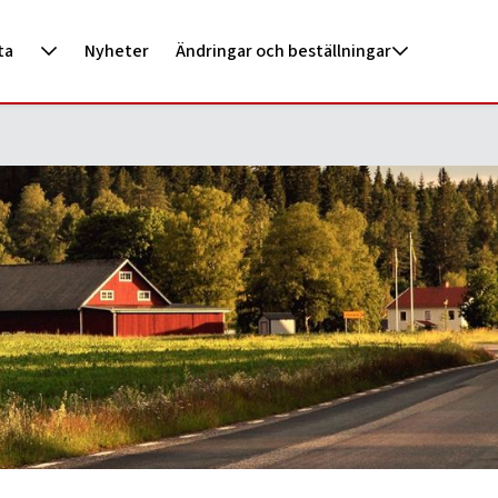
ta
Nyheter
Ändringar och beställningar
narna utefter behov. Hämtningen sker under vecka