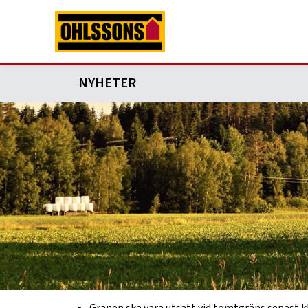
NYHETER
2025-12-01
Nytt bokningssystem för hämtni
I år inför vi ett bokningssystem för julgranshäm
3 eller 4.
Bokningen stängdes den 7 januari klockan 23.5
För att vi ska kunna hämta din julgran gäller f