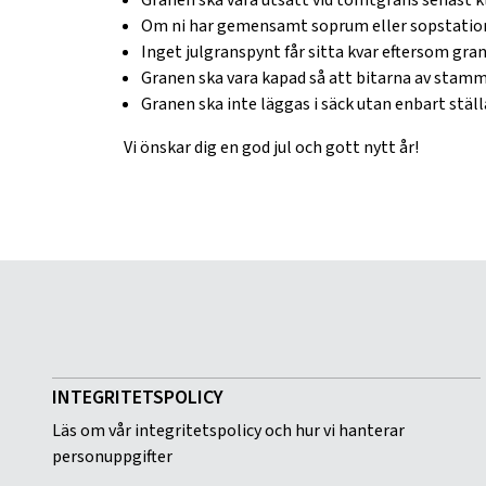
Granen ska vara utsatt vid tomtgräns senast kl
Om ni har gemensamt soprum eller sopstation 
Inget julgranspynt får sitta kvar eftersom 
Granen ska vara kapad så att bitarna av stamm
Granen ska inte läggas i säck utan enbart stä
Vi önskar dig en god jul och gott nytt år!
INTEGRITETSPOLICY
Läs om vår integritetspolicy och hur vi hanterar
personuppgifter