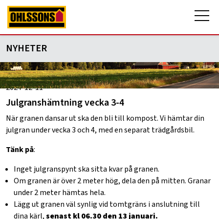
NYHETER
2024-12-11
Julgranshämtning vecka 3-4
När granen dansar ut ska den bli till kompost. Vi hämtar din
julgran under vecka 3 och 4, med en separat trädgårdsbil.
Tänk på
:
Inget julgranspynt ska sitta kvar på granen.
Om granen är över 2 meter hög, dela den på mitten. Granar
under 2 meter hämtas hela.
Lägg ut granen väl synlig vid tomtgräns i anslutning till
dina kärl,
senast kl 06.30 den 13 januari.